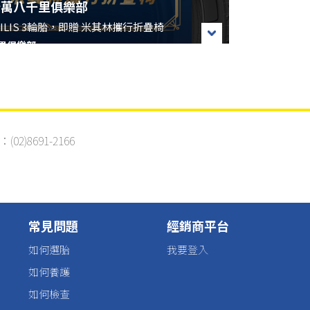
3 十萬八千里俱樂部​
LIS 3輪胎，即贈 米其林攜行折疊椅
千里俱樂部 ​
▌
12/31
▌活動內容：於指定經銷商購買四條(含)以上米其林AGILIS 3輪胎+完成登錄官方LINE帳號流程，即贈 米其林攜行折疊椅。
2)8691-2166
1.本活動適用產品為米其林AGILIS 3胎款，限購買四條符合資格。完成購胎並須於台灣米其林輪胎LINE官方帳號完成相關資料登記。
2.本活動限台灣米其林輪胎股份有限公司指定銷售規格，活動內容不包含平行輸入商品。
3.本活動適用通路以台灣米其林輪胎官方網站公告之 馳加汽車服務中心、米其林輪胎服務中心 之銷售店點為主。
為止。
常見問題
經銷商平台
換、折現或轉讓。
如何選胎
我要登入
6.台灣米其林輪胎股份有限公司保有隨時變更、調整與終止本活動之權利，修正訊息以台灣米其林輪胎LINE官方帳號公告內容為準，恕不另行個別通知。
如何養護
INE帳號：
https://s.no8.io/link/channels/wk4fq7ZZg
如何檢查