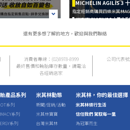
MICHELIN AGILIS 
指定經銷商購買四條米其林AGI
▌MICHELIN AGILIS 3 十萬八
▌活動時間： 2026/4/20 - 2026/
還有更多想了解的地方，歡迎與我們聯絡
▌活動內容：於指定經銷商購買四條15吋(含)以上米其林輪胎(不含輕卡胎)+完成官方LINE登錄流程，即贈收放自如百變包
.no8.io/link/channels/QfJCLRWPZ4
活動注意事項
消費者專線：(02)8978-8999
公司代表號：(0
讓說走就走的慢旅行輕鬆舒心 購胎享收放自如百變包 隨時玩都能舒適到位
最終售價和輪胎庫存數量，請電洽
近年「周末慢旅行」風潮興起，愈來愈多人會在周末開車出走：有人清晨獨自開往北海岸喝杯咖啡、沿著海線兜風放空；也有人趁假日載著一家大小到郊外露營、看山景、踏青，不一定要排滿景點，而是想短暫離開被工作與生活壓縮的城市節奏。背後反映的，其實不只是旅遊型態改變，更是現代人對「喘息空間」的渴望。當生活被家庭責任與高壓日常填滿，許多人連開車時，心裡裝的都是對家人的擔憂與待辦事項，車內塞滿的則是孩子用品、推車、購物袋與各種生活需求，個人空間愈來愈被壓縮。也因此大家開始重新在意「車上的舒適感」，不只是座椅與空間大小，而是能否在行車過程中，真正留下一點屬於自己的放鬆時刻。當空間被騰開，心情才有機會真正鬆開，開車也不再只是移動，而成為現代人重新整理情緒、找回生活節奏的一段療癒旅程。
各經銷店家
4.活動贈品數量有限，送完
延續「優異性能直到最後一里」的核心價值，米其林持續深化產品創新，今年同步升級安靜舒適的Primacy 與精準操控的Pilot Sport 系列，全方位回應新世代駕馭需求。不僅擴展 Primacy 5 休旅車規格，並推出全新 Primacy 5 energy 與 Pilot Sport 5 energy，針對電動與油電混合車需求打造，在既有優異性能基礎上，進一步強化節能效率，展現米其林在多元用車情境下的布局。
胎產品系列
米其林動態
米其林，你的最佳選擇
5.活動贈品恕無法指定、替
ILOT系列
新聞/促銷/活動
米其林領行生活
對現代人而言，車不只是移動工具，更承載著一家人的需求，也收納著每段旅程中的情緒與節奏。而米其林就是讓車主們從出發到抵達都能舒適到位的最佳夥伴，不論是一個人的放空兜風，還是全家人的週末出走，都能在移動之中，輕鬆拿捏生活的每一刻。
RIMACY系列
米其林寶寶
信任我們 駕馭每一里
●活動登錄請至米其林官方L
NERGY系列
台灣米其林
為冠軍而生