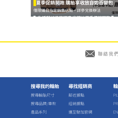
夏季促銷開跑 購胎享收放自如百變包
僅限購自指定銷售店點，詳參兌換辦法
▌生活就該過得舒適 米其林夏季促銷開跑 ​▌
▌活動時間： 2026/6/1 - 2026/8/14
▌活動登錄：請至米其林官方LINE帳號
https://s
搜尋我的輪胎
尋找經銷商
輪
搜尋輪胎尺寸
鄰近據點
P
搜尋品牌/車款
經銷據點
P
夏季購胎不緊繃 鬆開心情過得舒適
產品系列
連至馳加官網
E